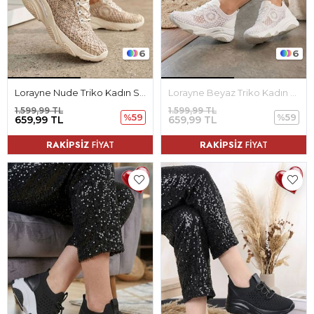
6
6
Lorayne Nude Triko Kadın Spor Ayakkabı
Lorayne Beyaz Triko Kadın Spor Ayakkabı
1.599,99 TL
1.599,99 TL
%59
%59
659,99 TL
659,99 TL
RAKİPSİZ
FİYAT
RAKİPSİZ
FİYAT