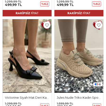
1.299,99 TL
1.299,99 TL
%62
%62
499,99 TL
499,99 TL
RAKİPSİZ
FİYAT
RAKİPSİZ
FİYAT
6
Victorine Siyah Mat Deri Kadın Topuklu Ayakkabı
Jules Nude Triko Kadın Spor Ayakkabı
1.299,99 TL
1.599,99 TL
%62
%59