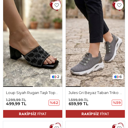
2
6
Loup Siyah Rugan Taşlı Topuklu Kadın Terlik
Jules Gri Beyaz Taban Triko Kadın Spor Ayakkabı
1.299,99 TL
1.599,99 TL
%62
%59
499,99 TL
659,99 TL
RAKİPSİZ
FİYAT
RAKİPSİZ
FİYAT