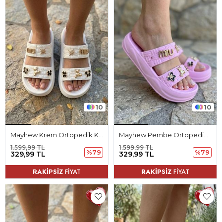
10
10
Mayhew Krem Ortopedik Kadın Terlik
Mayhew Pembe Ortopedik Kadın Terlik
1.599,99 TL
1.599,99 TL
%79
%79
329,99 TL
329,99 TL
RAKİPSİZ
FİYAT
RAKİPSİZ
FİYAT