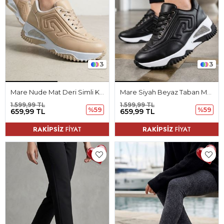
3
3
Mare Nude Mat Deri Simli Kadın Spor Ayakkabı
Mare Siyah Beyaz Taban Mat Deri Simli Kadın Spor Ayakkabı
1.599,99 TL
1.599,99 TL
%59
%59
659,99 TL
659,99 TL
RAKİPSİZ
FİYAT
RAKİPSİZ
FİYAT