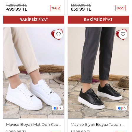
1.299,99 TL
1.599,99 TL
%62
%59
499,99 TL
659,99 TL
RAKİPSİZ
FİYAT
RAKİPSİZ
FİYAT
3
3
Mavise Beyaz Mat Deri Kadın Spor Ayakkabı
Mavise Siyah Beyaz Taban Mat Deri Kadın Spor Ayakkabı
1.299,99 TL
1.299,99 TL