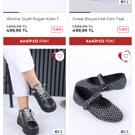
2
Wonne Siyah Rugan Kalın Topuklu Kadın Ayakkabı
Josep Beyaz Mat Deri Taşlı Kadın Spor Ayakkabı
1.599,99 TL
1.599,99 TL
%69
%69
499,99 TL
499,99 TL
RAKİPSİZ
FİYAT
RAKİPSİZ
FİYAT
2
2