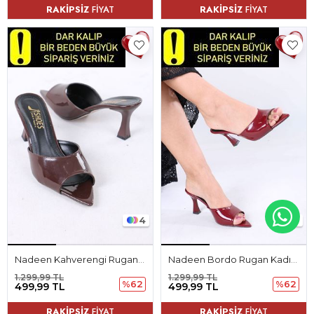
RAKİPSİZ
FİYAT
RAKİPSİZ
FİYAT
4
4
Nadeen Kahverengi Rugan Kadın Topuklu Terlik
Nadeen Bordo Rugan Kadın Topuklu Terlik
1.299,99 TL
1.299,99 TL
%62
%62
499,99 TL
499,99 TL
RAKİPSİZ
FİYAT
RAKİPSİZ
FİYAT