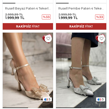
Rusell Beyaz Paten 4 Tekerli Led Işıklı Kaymaz Taban Ortopedik Çocuk Ayakkabı
Rusell Pembe Paten 4 Tekerli Led Işıklı Kaymaz Taban Ortopedik Çocuk Ayakkabı
2.999,99 TL
2.999,99 TL
%33
%33
1.999,99 TL
1.999,99 TL
RAKİPSİZ
FİYAT
RAKİPSİZ
FİYAT
3
3