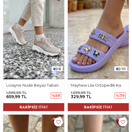
6
10
Lorayne Nude Beyaz Taban Triko Kadın Spor Ayakkabı
Mayhew Lila Ortopedik Kadın Terlik
1.599,99 TL
1.599,99 TL
%59
%79
659,99 TL
329,99 TL
RAKİPSİZ
FİYAT
RAKİPSİZ
FİYAT