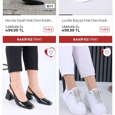
5
Nicola Siyah Mat Deri Kadın Topuklu Ayakkabı
Lucille Beyaz Mat Deri Kadın Sandalet
1.299,99 TL
1.599,99 TL
%62
%69
499,99 TL
499,99 TL
RAKİPSİZ
FİYAT
RAKİPSİZ
FİYAT