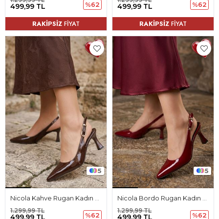
%62
%62
499,99 TL
499,99 TL
RAKİPSİZ
FİYAT
RAKİPSİZ
FİYAT
5
5
Nicola Kahve Rugan Kadın Topuklu Ayakkabı
Nicola Bordo Rugan Kadın Topuklu Ayakkabı
1.299,99 TL
1.299,99 TL
%62
%62
499,99 TL
499,99 TL