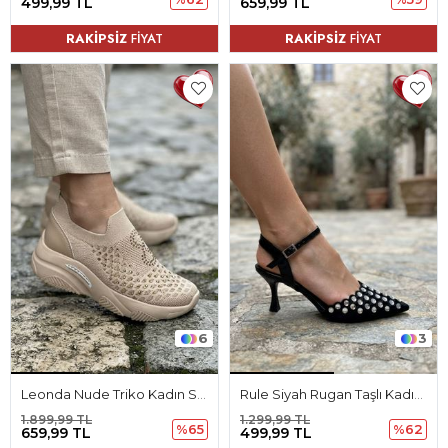
499,99 TL
659,99 TL
RAKİPSİZ
FİYAT
RAKİPSİZ
FİYAT
6
3
Leonda Nude Triko Kadın Spor Ayakkabı
Rule Siyah Rugan Taşlı Kadın Topuklu Ayakkabı
1.899,99 TL
1.299,99 TL
%65
%62
659,99 TL
499,99 TL