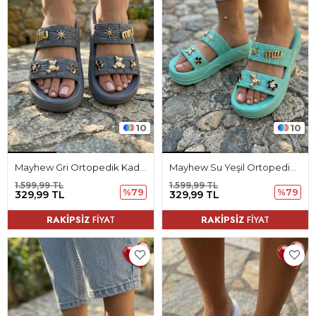
10
10
Mayhew Gri Ortopedik Kadın Terlik
Mayhew Su Yeşil Ortopedik Kadın Terlik
1.599,99 TL
1.599,99 TL
%79
%79
329,99 TL
329,99 TL
RAKİPSİZ
FİYAT
RAKİPSİZ
FİYAT