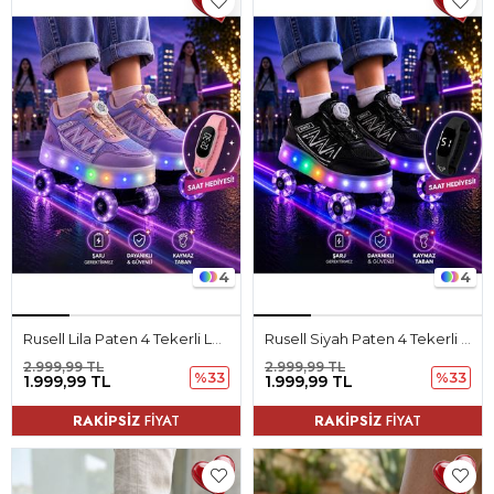
4
4
Rusell Lila Paten 4 Tekerli Led Işıklı Kaymaz Taban Ortopedik Çocuk Ayakkabı
Rusell Siyah Paten 4 Tekerli Led Işıklı Kaymaz Taban Ortopedik Çocuk Ayakkabı
2.999,99 TL
2.999,99 TL
%33
%33
1.999,99 TL
1.999,99 TL
RAKİPSİZ
FİYAT
RAKİPSİZ
FİYAT