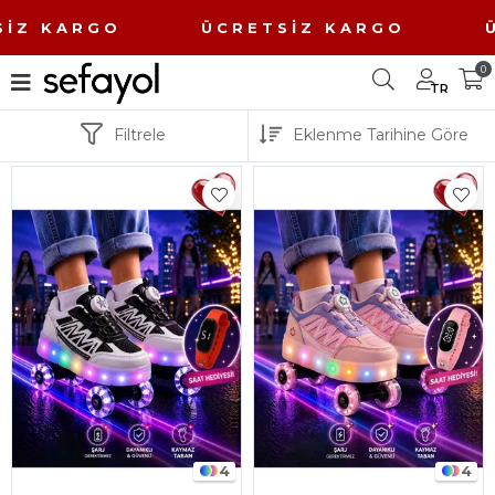
 ÜCRETSİZ KARGO ÜCRETSİZ KA
0
TR
Filtrele
4
4