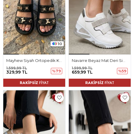
10
Mayhew Siyah Ortopedik Kadın Terlik
Navarre Beyaz Mat Deri Simli Kadın Spor Ayakkabı
1.599,99 TL
1.599,99 TL
%79
%59
329,99 TL
659,99 TL
RAKİPSİZ
FİYAT
RAKİPSİZ
FİYAT