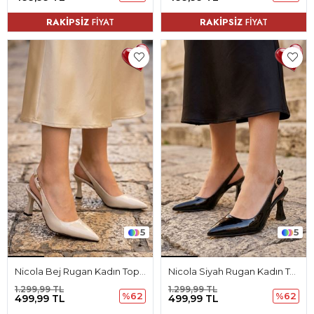
RAKİPSİZ
FİYAT
RAKİPSİZ
FİYAT
5
5
Nicola Bej Rugan Kadın Topuklu Ayakkabı
Nicola Siyah Rugan Kadın Topuklu Ayakkabı
1.299,99 TL
1.299,99 TL
%62
%62
499,99 TL
499,99 TL