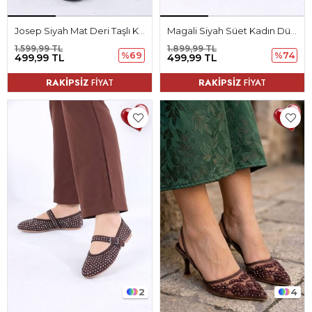
Josep Siyah Mat Deri Taşlı Kadın Spor Ayakkabı
Magali Siyah Süet Kadın Düz Ayakkabı Babet
1.599,99 TL
1.899,99 TL
%69
%74
499,99 TL
499,99 TL
RAKİPSİZ
FİYAT
RAKİPSİZ
FİYAT
2
4