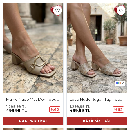
2
Maine Nude Mat Deri Topuklu Kadın Terlik
Loup Nude Rugan Taşlı Topuklu Kadın Terlik
1.299,99 TL
1.299,99 TL
%62
%62
499,99 TL
499,99 TL
RAKİPSİZ
FİYAT
RAKİPSİZ
FİYAT