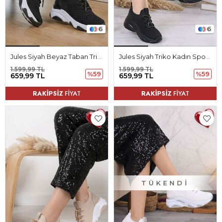
6
6
Jules Siyah Beyaz Taban Triko Kadın Spor Ayakkabı
Jules Siyah Triko Kadın Spor Ayakkabı
1.599,99 TL
1.599,99 TL
%59
%59
659,99 TL
659,99 TL
RAKİPSİZ
FİYAT
RAKİPSİZ
FİYAT
TÜKENDI