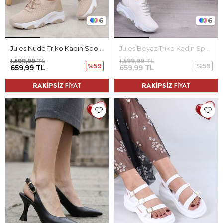
6
6
Jules Nude Triko Kadın Spor Ayakkabı
Jules Beyaz Triko Kadın Spor Ayakkabı
1.599,99 TL
1.599,99 TL
%59
%59
659,99 TL
659,99 TL
RAKİPSİZ
FİYAT
RAKİPSİZ
FİYAT