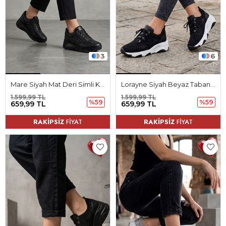
3
6
Mare Siyah Mat Deri Simli Kadın Spor Ayakkabı
Lorayne Siyah Beyaz Taban Triko Kadın Spor Ayakkabı
1.599,99 TL
1.599,99 TL
%59
%59
659,99 TL
659,99 TL
RAKİPSİZ
FİYAT
RAKİPSİZ
FİYAT