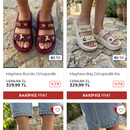
10
10
Mayhew Bordo Ortopedik Kadın Terlik
Mayhew Bej Ortopedik Kadın Terlik
1.599,99 TL
1.599,99 TL
%79
%79
329,99 TL
329,99 TL
RAKİPSİZ
FİYAT
RAKİPSİZ
FİYAT