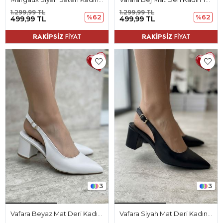
1.299,99 TL
1.299,99 TL
%62
%62
499,99 TL
499,99 TL
RAKİPSİZ
FİYAT
RAKİPSİZ
FİYAT
3
3
Vafara Beyaz Mat Deri Kadın Topuklu Ayakkabı
Vafara Siyah Mat Deri Kadın Topuklu Ayakkabı