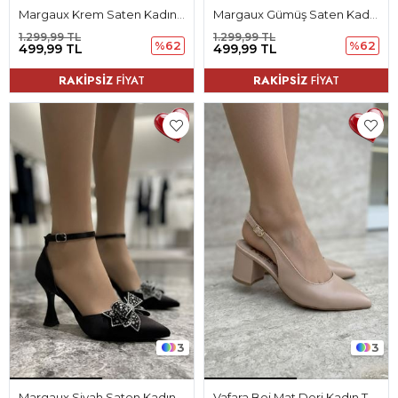
Margaux Krem Saten Kadın Topuklu Ayakkabı
Margaux Gümüş Saten Kadın Topuklu Ayakkabı
1.299,99 TL
1.299,99 TL
%62
%62
499,99 TL
499,99 TL
RAKİPSİZ
FİYAT
RAKİPSİZ
FİYAT
3
3
Margaux Siyah Saten Kadın Topuklu Ayakkabı
Vafara Bej Mat Deri Kadın Topuklu Ayakkabı