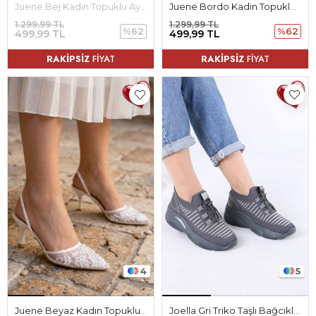
Juene Bej Kadın Topuklu Ayakkabı
Juene Bordo Kadın Topuklu Ayakkabı
1.299,99 TL
1.299,99 TL
%62
%62
499,99 TL
499,99 TL
RAKİPSİZ
FİYAT
RAKİPSİZ
FİYAT
4
5
Juene Beyaz Kadın Topuklu Ayakkabı
Joella Gri Triko Taşlı Bağcıklı Kadın Spor Ayakkabı