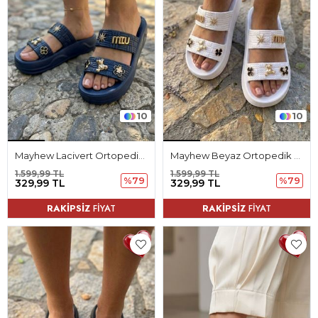
10
10
Mayhew Lacivert Ortopedik Kadın Terlik
Mayhew Beyaz Ortopedik Kadın Terlik
1.599,99 TL
1.599,99 TL
%79
%79
329,99 TL
329,99 TL
RAKİPSİZ
FİYAT
RAKİPSİZ
FİYAT