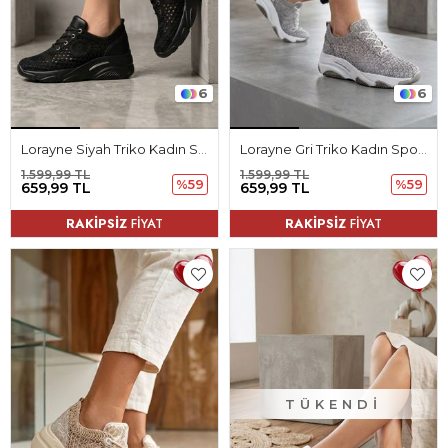
6
6
Lorayne Siyah Triko Kadın Spor Ayakkabı
Lorayne Gri Triko Kadın Spor Ayakkabı
1.599,99 TL
1.599,99 TL
%59
%59
659,99 TL
659,99 TL
RAKİPSİZ
FİYAT
RAKİPSİZ
FİYAT
TÜKENDI