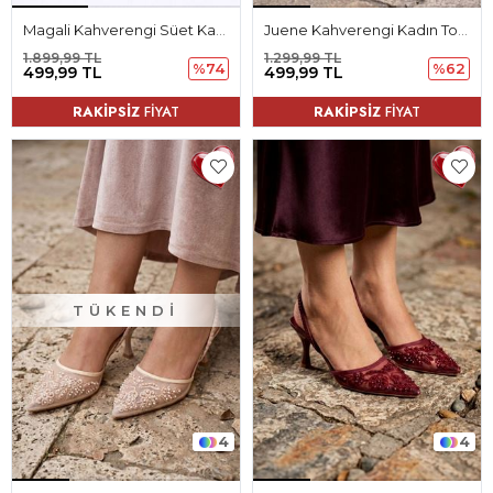
Magali Kahverengi Süet Kadın Düz Ayakkabı Babet
Juene Kahverengi Kadın Topuklu Ayakkabı
1.899,99 TL
1.299,99 TL
%74
%62
499,99 TL
499,99 TL
RAKİPSİZ
FİYAT
RAKİPSİZ
FİYAT
TÜKENDI
4
4