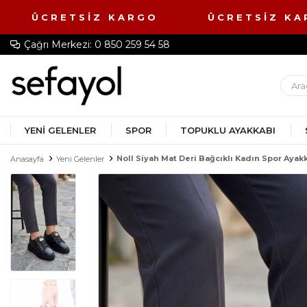
O ÜCRETSİZ KARGO ÜCRETSİZ K
Çağrı Merkezi: 0 850 259 54 58
YENI GELENLER
SPOR
TOPUKLU AYAKKABI
Noll Siyah Mat Deri Bağcıklı Kadın Spor Ayak
Anasayfa
Yeni Gelenler