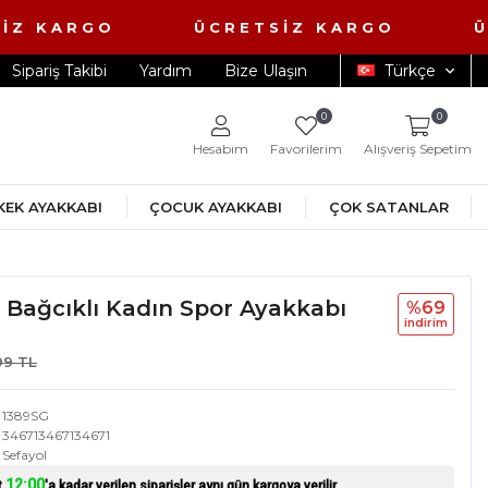
İZ KARGO ÜCRETSİZ KARGO ÜCR
Sipariş Takibi
Yardım
Bize Ulaşın
Türkçe
0
0
Hesabım
Favorilerim
Alışveriş Sepetim
KEK AYAKKABI
ÇOCUK AYAKKABI
ÇOK SATANLAR
i Bağcıklı Kadın Spor Ayakkabı
%69
i̇ndi̇ri̇m
99 TL
1389SG
346713467134671
Sefayol
12:00
t
'a kadar verilen siparişler aynı gün kargoya verilir.