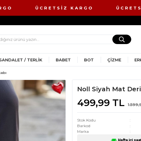
ARGO ÜCRETSİZ KARGO ÜCRETS
SANDALET / TERLIK
BABET
BOT
ÇIZME
ER
kabı
Noll Siyah Mat Der
499,99 TL
1.599,
Stok Kodu
Barkod
Marka
Hafta içi saa