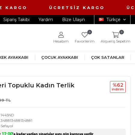
Z KARGO ÜCRETSİZ KARGO ÜCRE
Sipariş Takibi
Yardım
Bize Ulaşın
Türkçe
0
0
Hesabım
Favorilerim
Alışveriş Sepetim
KEK AYAKKABI
ÇOCUK AYAKKABI
ÇOK SATANLAR
i Topuklu Kadın Terlik
%62
i̇ndi̇ri̇m
,99 TL
1445ND
348813488134881
Sefayol
12:00
t
'a kadar verilen siparişler aynı gün kargoya verilir.