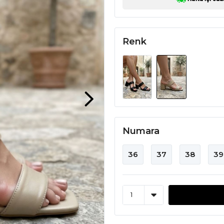
Renk
Numara
36
37
38
39