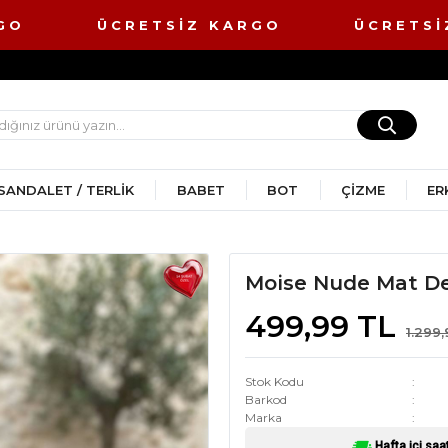
RGO ÜCRETSİZ KARGO ÜCRETSİ
SANDALET / TERLIK
BABET
BOT
ÇIZME
ER
Moise Nude Mat Der
499,99 TL
1.299
Stok Kodu
Barkod
Marka
Hafta içi saa