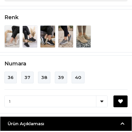
Renk
Numara
36
37
38
39
40
Ürün Açıklaması