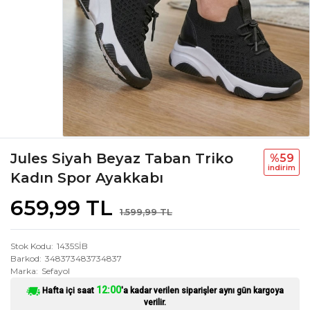
Jules Siyah Beyaz Taban Triko
%59
i̇ndi̇ri̇m
Kadın Spor Ayakkabı
659,99 TL
1.599,99 TL
Stok Kodu
1435SİB
Barkod
348373483734837
Marka
Sefayol
12:00
Hafta içi saat
'a kadar verilen siparişler aynı gün kargoya
verilir.