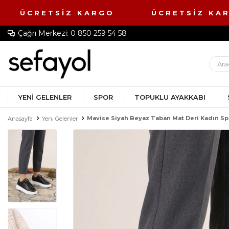
 ÜCRETSİZ KARGO ÜCRETSİZ K
Çağrı Merkezi: 0 850 259 54 58
YENI GELENLER
SPOR
TOPUKLU AYAKKABI
Mavise Siyah Beyaz Taban Mat Deri Kadın Sp
Anasayfa
Yeni Gelenler