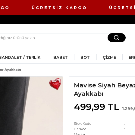
ARGO ÜCRETSİZ KARGO ÜCRETSİ
SANDALET / TERLIK
BABET
BOT
ÇIZME
ER
or Ayakkabı
Mavise Siyah Beya
Ayakkabı
499,99 TL
1.299
Stok Kodu
Barkod
Marka