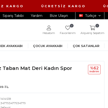
Z KARGO ÜCRETSİZ KARGO ÜCR
Sipariş Takibi
Yardım
Bize Ulaşın
Türkçe
0
0
Hesabım
Favorilerim
Alışveriş Sepetim
KEK AYAKKABI
ÇOCUK AYAKKABI
ÇOK SATANLAR
z Taban Mat Deri Kadın Spor
%62
i̇ndi̇ri̇m
,99 TL
1414SİB
347793477934779
Sefayol