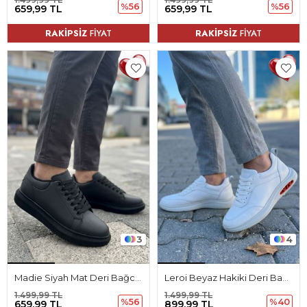
%56
%56
659,99 TL
659,99 TL
RAKİPSİZ
FİYAT
RAKİPSİZ
FİYAT
3
4
Madie Siyah Mat Deri Bağcıklı Erkek Spor Ayakkabı
Leroi Beyaz Hakiki Deri Bağcıklı Erkek Spor Ayakkabı
1.499,99 TL
1.499,99 TL
%56
%40
659,99 TL
899,99 TL