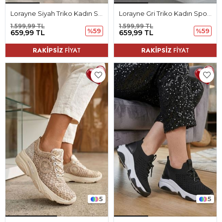
Lorayne Siyah Triko Kadın Spor Ayakkabı
Lorayne Gri Triko Kadın Spor Ayakkabı
1.599,99 TL
1.599,99 TL
%59
%59
659,99 TL
659,99 TL
RAKİPSİZ
FİYAT
RAKİPSİZ
FİYAT
5
5