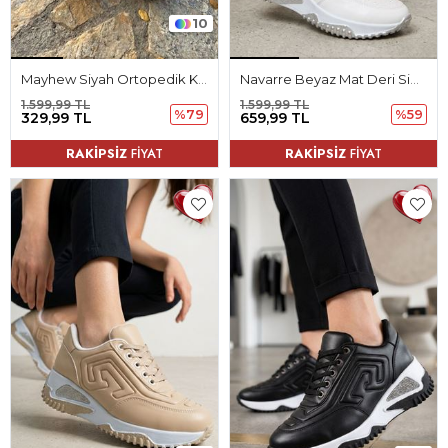
10
Mayhew Siyah Ortopedik Kadın Terlik
Navarre Beyaz Mat Deri Simli Kadın Spor Ayakkabı
1.599,99 TL
1.599,99 TL
%79
%59
329,99 TL
659,99 TL
RAKİPSİZ
FİYAT
RAKİPSİZ
FİYAT