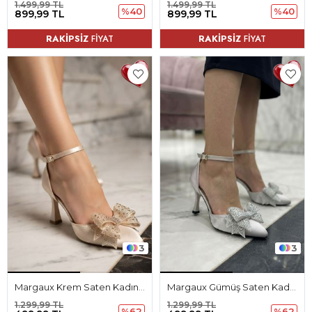
1.499,99 TL
1.499,99 TL
%40
%40
899,99 TL
899,99 TL
RAKİPSİZ
FİYAT
RAKİPSİZ
FİYAT
3
3
Margaux Krem Saten Kadın Topuklu Ayakkabı
Margaux Gümüş Saten Kadın Topuklu Ayakkabı
1.299,99 TL
1.299,99 TL
%62
%62