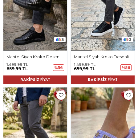
3
3
Mantel Siyah Kroko Desenli Mat Deri Bağcıklı Erkek Spor Ayakkabı
Mantel Siyah Kroko Desenli Mat Deri Bağcıklı Erkek Spor Ayakkabı
1.499,99 TL
1.499,99 TL
%56
%56
659,99 TL
659,99 TL
RAKİPSİZ
FİYAT
RAKİPSİZ
FİYAT