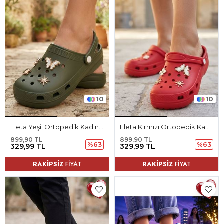
10
10
Eleta Yeşil Ortopedik Kadın Terlik
Eleta Kırmızı Ortopedik Kadın Terlik
899,90 TL
899,90 TL
%63
%63
329,99 TL
329,99 TL
RAKİPSİZ
FİYAT
RAKİPSİZ
FİYAT