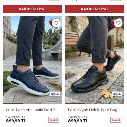
RAKİPSİZ
FİYAT
RAKİPSİZ
FİYAT
4
4
Leroi Lacivert Hakiki Deri Bağcıklı Erkek Spor Ayakkabı
Leroi Siyah Hakiki Deri Bağcıklı Erkek Spor Ayakkabı
1.499,99 TL
1.499,99 TL
%40
%40
899,99 TL
899,99 TL