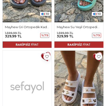
10
10
Mayhew Gri Ortopedik Kadın Terlik
Mayhew Su Yeşil Ortopedik Kadın Terlik
1.599,99 TL
1.599,99 TL
%79
%79
329,99 TL
329,99 TL
RAKİPSİZ
FİYAT
RAKİPSİZ
FİYAT