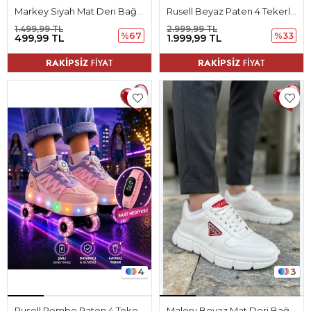
Markey Siyah Mat Deri Bağcıklı Erkek Spor Ayakkabı
Rusell Beyaz Paten 4 Tekerli Led Işıklı Kaymaz Taban Ortopedik Çocuk Ayakkabı
1.499,99 TL
2.999,99 TL
%67
%33
499,99 TL
1.999,99 TL
RAKİPSİZ
FİYAT
RAKİPSİZ
FİYAT
4
3
Rusell Pembe Paten 4 Tekerli Led Işıklı Kaymaz Taban Ortopedik Çocuk Ayakkabı
Malory Beyaz Mat Deri Bağcıklı Erkek Spor Ayakkabı