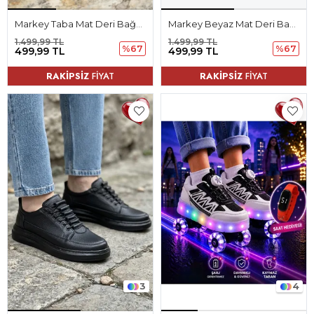
Markey Taba Mat Deri Bağcıklı Erkek Spor Ayakkabı
Markey Beyaz Mat Deri Bağcıklı Erkek Spor Ayakkabı
1.499,99 TL
1.499,99 TL
%67
%67
499,99 TL
499,99 TL
RAKİPSİZ
FİYAT
RAKİPSİZ
FİYAT
3
4