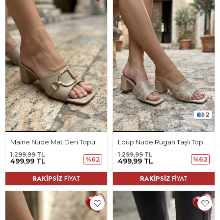
2
Maine Nude Mat Deri Topuklu Kadın Terlik
Loup Nude Rugan Taşlı Topuklu Kadın Terlik
1.299,99 TL
1.299,99 TL
%62
%62
499,99 TL
499,99 TL
RAKİPSİZ
FİYAT
RAKİPSİZ
FİYAT