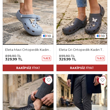
10
10
Eleta Mavi Ortopedik Kadın Terlik
Eleta Gri Ortopedik Kadın Terlik
899,90 TL
899,90 TL
%63
%63
329,99 TL
329,99 TL
RAKİPSİZ
FİYAT
RAKİPSİZ
FİYAT