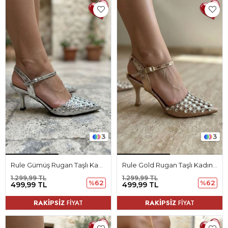
3
3
Rule Gümüş Rugan Taşlı Kadın Topuklu Ayakkabı
Rule Gold Rugan Taşlı Kadın Topuklu Ayakkabı
1.299,99 TL
1.299,99 TL
%62
%62
499,99 TL
499,99 TL
RAKİPSİZ
FİYAT
RAKİPSİZ
FİYAT