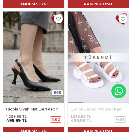
RAKİPSİZ
FİYAT
RAKİPSİZ
FİYAT
TÜKENDI
5
Nicola Siyah Mat Deri Kadın Topuklu Ayakkabı
Lucille Beyaz Mat Deri Kadın Sandalet
1.299,99 TL
1.599,99 TL
%62
%69
499,99 TL
499,99 TL
RAKİPSİZ
FİYAT
RAKİPSİZ
FİYAT