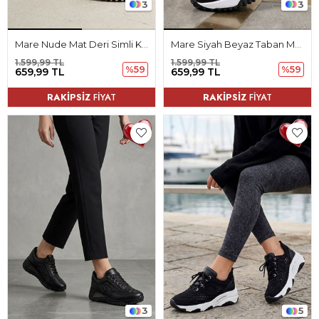
3
3
Mare Nude Mat Deri Simli Kadın Spor Ayakkabı
Mare Siyah Beyaz Taban Mat Deri Simli Kadın Spor Ayakkabı
1.599,99 TL
1.599,99 TL
%59
%59
659,99 TL
659,99 TL
RAKİPSİZ
FİYAT
RAKİPSİZ
FİYAT
3
5