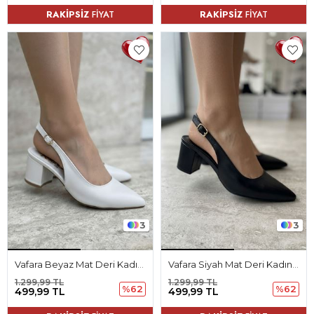
RAKİPSİZ
FİYAT
RAKİPSİZ
FİYAT
3
3
Vafara Beyaz Mat Deri Kadın Topuklu Ayakkabı
Vafara Siyah Mat Deri Kadın Topuklu Ayakkabı
1.299,99 TL
1.299,99 TL
%62
%62
499,99 TL
499,99 TL