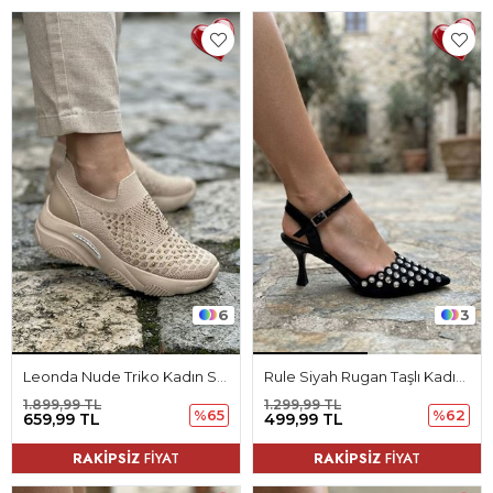
6
3
Leonda Nude Triko Kadın Spor Ayakkabı
Rule Siyah Rugan Taşlı Kadın Topuklu Ayakkabı
1.899,99 TL
1.299,99 TL
%65
%62
659,99 TL
499,99 TL
RAKİPSİZ
FİYAT
RAKİPSİZ
FİYAT