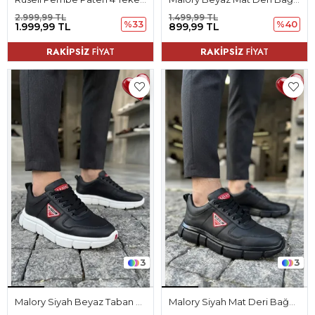
2.999,99 TL
1.499,99 TL
%33
%40
1.999,99 TL
899,99 TL
RAKİPSİZ
FİYAT
RAKİPSİZ
FİYAT
3
3
Malory Siyah Beyaz Taban Mat Deri Bağcıklı Erkek Spor Ayakkabı
Malory Siyah Mat Deri Bağcıklı Erkek Spor Ayakkabı