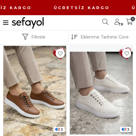
 ÜCRETSİZ KARGO ÜCRETSİZ KA
0
TR
Filtrele
3
3