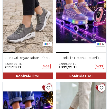
5
4
Jules Gri Beyaz Taban Triko Kadın Spor Ayakkabı
Rusell Lila Paten 4 Tekerli Led Işıklı Kaymaz Taban Ortopedik Çocuk Ayakkabı
1.599,99 TL
2.999,99 TL
%59
%33
659,99 TL
1.999,99 TL
RAKİPSİZ
FİYAT
RAKİPSİZ
FİYAT