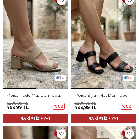
2
2
Moise Nude Mat Deri Topuklu Kadın Terlik
Moise Siyah Mat Deri Topuklu Kadın Terlik
1.299,99 TL
1.299,99 TL
%62
%62
499,99 TL
499,99 TL
RAKİPSİZ
FİYAT
RAKİPSİZ
FİYAT