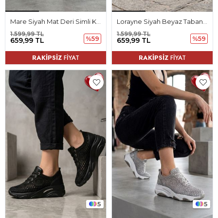
Mare Siyah Mat Deri Simli Kadın Spor Ayakkabı
Lorayne Siyah Beyaz Taban Triko Kadın Spor Ayakkabı
1.599,99 TL
1.599,99 TL
%59
%59
659,99 TL
659,99 TL
RAKİPSİZ
FİYAT
RAKİPSİZ
FİYAT
5
5