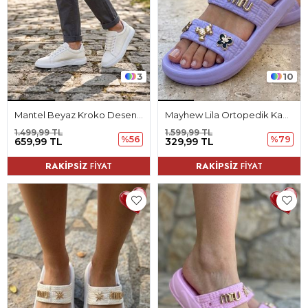
3
10
Mantel Beyaz Kroko Desenli Mat Deri Bağcıklı Erkek Spor Ayakkabı
Mayhew Lila Ortopedik Kadın Terlik
1.499,99 TL
1.599,99 TL
%56
%79
659,99 TL
329,99 TL
RAKİPSİZ
FİYAT
RAKİPSİZ
FİYAT