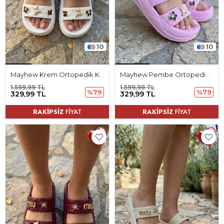
10
10
Mayhew Krem Ortopedik Kadın Terlik
Mayhew Pembe Ortopedik Kadın Terlik
1.599,99 TL
1.599,99 TL
%79
%79
329,99 TL
329,99 TL
RAKİPSİZ
FİYAT
RAKİPSİZ
FİYAT