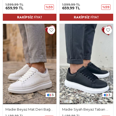
1.599,99 TL
1.599,99 TL
%59
%59
659,99 TL
659,99 TL
RAKİPSİZ
FİYAT
RAKİPSİZ
FİYAT
3
3
Madie Beyaz Mat Deri Bağcıklı Erkek Spor Ayakkabı
Madie Siyah Beyaz Taban Mat Deri Bağcıklı Erkek Spor Ayakkabı
1.499,99 TL
1.499,99 TL