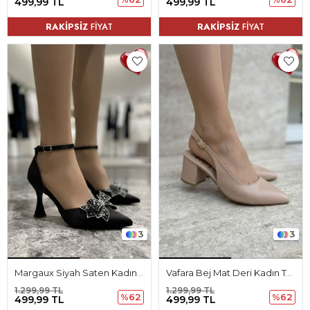
499,99 TL
499,99 TL
RAKİPSİZ
FİYAT
RAKİPSİZ
FİYAT
3
3
Margaux Siyah Saten Kadın Topuklu Ayakkabı
Vafara Bej Mat Deri Kadın Topuklu Ayakkabı
1.299,99 TL
1.299,99 TL
%62
%62
499,99 TL
499,99 TL