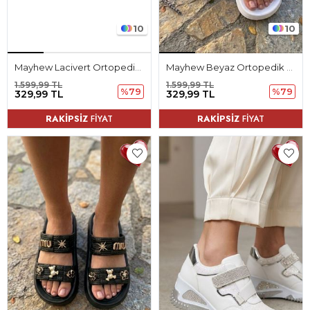
10
10
Mayhew Lacivert Ortopedik Kadın Terlik
Mayhew Beyaz Ortopedik Kadın Terlik
1.599,99 TL
1.599,99 TL
%79
%79
329,99 TL
329,99 TL
RAKİPSİZ
FİYAT
RAKİPSİZ
FİYAT