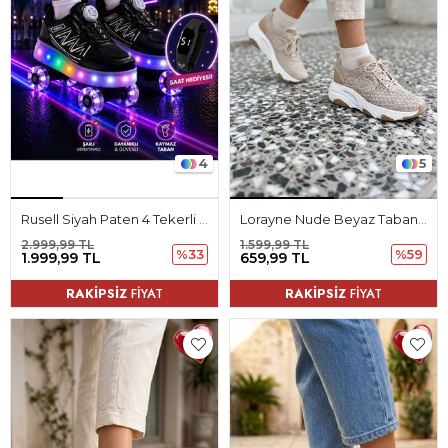
4
5
Rusell Siyah Paten 4 Tekerli Led Işıklı Kaymaz Taban Ortopedik Çocuk Ayakkabı
Lorayne Nude Beyaz Taban Triko Kadın Spor Ayakkabı
2.999,99 TL
1.599,99 TL
%33
%59
1.999,99 TL
659,99 TL
RAKİPSİZ
FİYAT
RAKİPSİZ
FİYAT