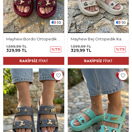
10
10
Mayhew Bordo Ortopedik Kadın Terlik
Mayhew Bej Ortopedik Kadın Terlik
1.599,99 TL
1.599,99 TL
%79
%79
329,99 TL
329,99 TL
RAKİPSİZ
FİYAT
RAKİPSİZ
FİYAT