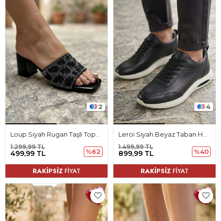
2
4
Loup Siyah Rugan Taşlı Topuklu Kadın Terlik
Leroi Siyah Beyaz Taban Hakiki Deri Bağcıklı Erkek Spor Ayakkabı
1.299,99 TL
1.499,99 TL
%62
%40
499,99 TL
899,99 TL
RAKİPSİZ
FİYAT
RAKİPSİZ
FİYAT