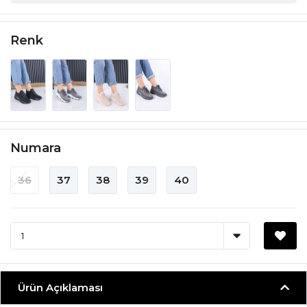
Renk
Numara
36
37
38
39
40
Ürün Açıklaması