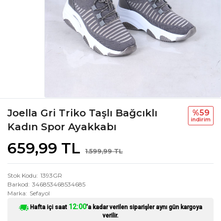
Joella Gri Triko Taşlı Bağcıklı
%59
i̇ndi̇ri̇m
Kadın Spor Ayakkabı
659,99 TL
1.599,99 TL
Stok Kodu
1393GR
Barkod
346853468534685
Marka
Sefayol
12:00
Hafta içi saat
'a kadar verilen siparişler aynı gün kargoya
verilir.