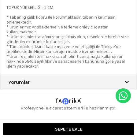
TOPUK YÜKSEKLİĞİ : 5 CM
* Taban içi çelik köprü ile korunmaktadır, tabanın kırılmasını
önlemektedir.
* Ürünlerimiz Antibakteriyel ve terleme önleyici iç astar
kullanılmaktadır.
* Ürün resimleri tarafımızdan çekilmiş olup, resimlerde birebir size
gönderilecek ürünler kullanılmıştır.
* Tüm ürünler; 1.sınıf kalite malzeme ve el işçiliği ile Türkiye'de
üretilmektedir. Hiçbir kanserojen madde içermemektedir.
* Ürün resimleri telif hakkına sahiptir. Ticari amaçla kullananlar
hakkında 5846 sayılı fikir ve sanat eserleri kanununa göre yasal
işlem yapılacaktır.
Yorumlar
Profesyonel
e-ticaret
sistemleri ile hazırlanmıştır.
SEPETE EKLE