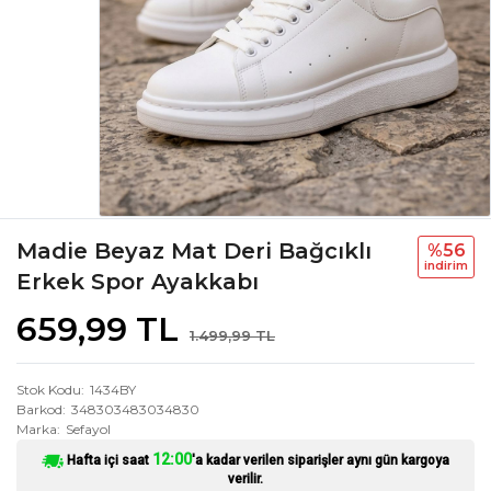
Madie Beyaz Mat Deri Bağcıklı
%56
i̇ndi̇ri̇m
Erkek Spor Ayakkabı
659,99 TL
1.499,99 TL
Stok Kodu
1434BY
Barkod
348303483034830
Marka
Sefayol
12:00
Hafta içi saat
'a kadar verilen siparişler aynı gün kargoya
verilir.