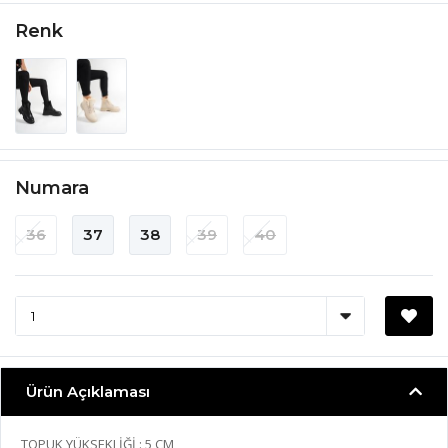
Renk
Numara
36
37
38
39
40
Ürün Açıklaması
TOPUK YÜKSEKLİĞİ : 5 CM