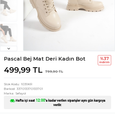
Pascal Bej Mat Deri Kadın Bot
%37
i̇ndi̇ri̇m
499,99 TL
799,90 TL
Stok Kodu
1039KR
Barkod
337013370133701
Marka
Sefayol
12:00
Hafta içi saat
'a kadar verilen siparişler aynı gün kargoya
verilir.