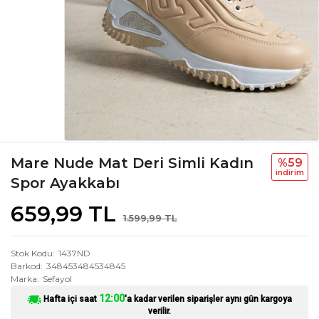
Mare Nude Mat Deri Simli Kadın
%59
i̇ndi̇ri̇m
Spor Ayakkabı
659,99 TL
1.599,99 TL
Stok Kodu
1437ND
Barkod
348453484534845
Marka
Sefayol
12:00
Hafta içi saat
'a kadar verilen siparişler aynı gün kargoya
verilir.