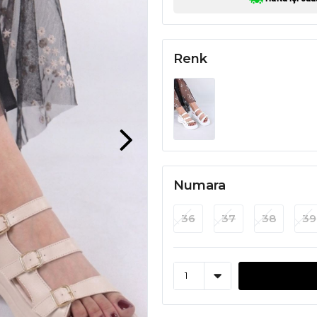
Renk
Numara
36
37
38
39