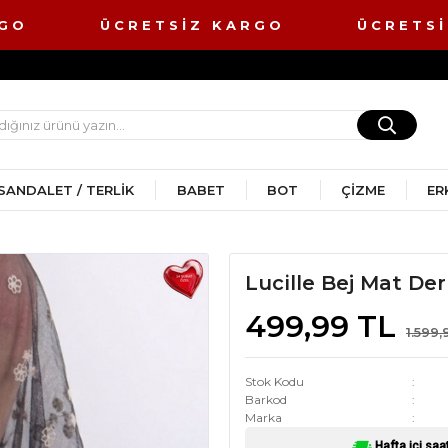
ARGO ÜCRETSİZ KARGO ÜCRETSİ
SANDALET / TERLIK
BABET
BOT
ÇIZME
ER
Lucille Bej Mat De
499,99 TL
1.599,
Stok Kodu
Barkod
Marka
Hafta içi saa