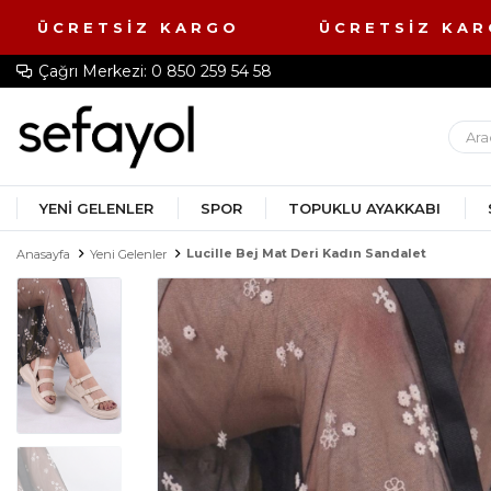
 ÜCRETSİZ KARGO ÜCRETSİZ K
Çağrı Merkezi: 0 850 259 54 58
YENI GELENLER
SPOR
TOPUKLU AYAKKABI
Lucille Bej Mat Deri Kadın Sandalet
Anasayfa
Yeni Gelenler