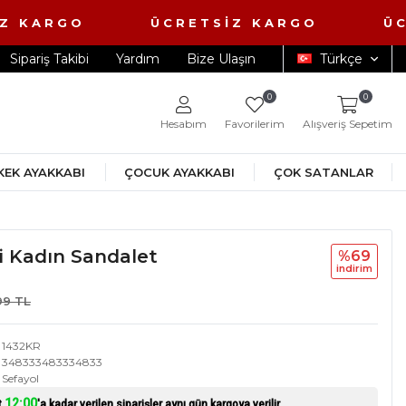
Z KARGO ÜCRETSİZ KARGO ÜCRE
Sipariş Takibi
Yardım
Bize Ulaşın
Türkçe
0
0
Hesabım
Favorilerim
Alışveriş Sepetim
KEK AYAKKABI
ÇOCUK AYAKKABI
ÇOK SATANLAR
ri Kadın Sandalet
%69
i̇ndi̇ri̇m
99 TL
1432KR
348333483334833
Sefayol
12:00
t
'a kadar verilen siparişler aynı gün kargoya verilir.