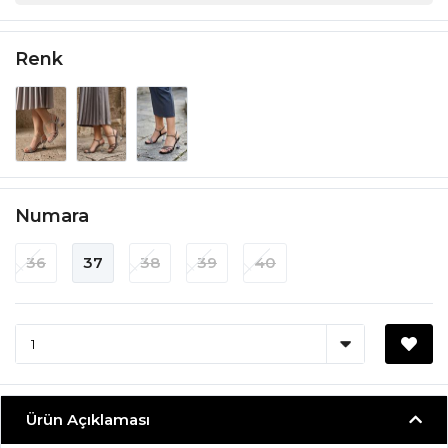
Renk
Numara
36
37
38
39
40
Ürün Açıklaması