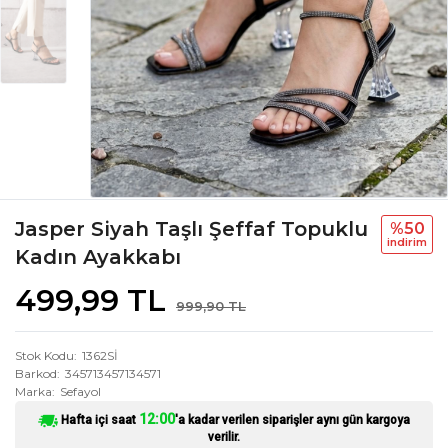
Jasper Siyah Taşlı Şeffaf Topuklu
%50
i̇ndi̇ri̇m
Kadın Ayakkabı
499,99 TL
999,90 TL
Stok Kodu
1362Sİ
Barkod
345713457134571
Marka
Sefayol
12:00
Hafta içi saat
'a kadar verilen siparişler aynı gün kargoya
verilir.