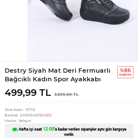
Destry Siyah Mat Deri Fermuarlı
%86
i̇ndi̇ri̇m
Bağcıklı Kadın Spor Ayakkabı
499,99 TL
3.599,99 TL
Stok Kodu
1371Sİ
Barkod
345953459534595
Marka
Sefayol
12:00
Hafta içi saat
'a kadar verilen siparişler aynı gün kargoya
verilir.