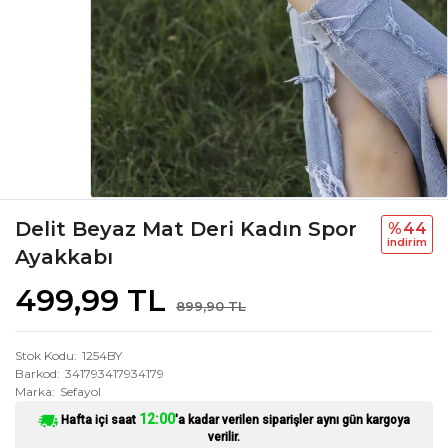
Delit Beyaz Mat Deri Kadın Spor
%44
i̇ndi̇ri̇m
Ayakkabı
499,99 TL
899,90 TL
Stok Kodu
1254BY
Barkod
341793417934179
Marka
Sefayol
12:00
Hafta içi saat
'a kadar verilen siparişler aynı gün kargoya
verilir.