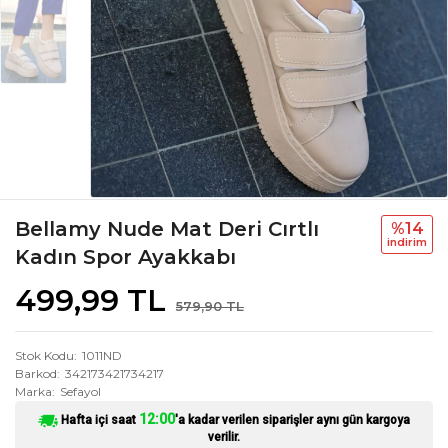
Bellamy Nude Mat Deri Cırtlı
%14
i̇ndi̇ri̇m
Kadın Spor Ayakkabı
499,99 TL
579,90 TL
Stok Kodu
1011ND
Barkod
342173421734217
Marka
Sefayol
12:00
Hafta içi saat
'a kadar verilen siparişler aynı gün kargoya
verilir.