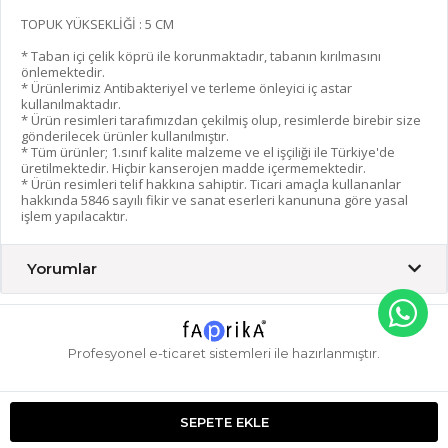
TOPUK YÜKSEKLİĞİ : 5 CM
* Taban içi çelik köprü ile korunmaktadır, tabanın kırılmasını
önlemektedir.
* Ürünlerimiz Antibakteriyel ve terleme önleyici iç astar
kullanılmaktadır.
* Ürün resimleri tarafımızdan çekilmiş olup, resimlerde birebir size
gönderilecek ürünler kullanılmıştır.
* Tüm ürünler; 1.sınıf kalite malzeme ve el işçiliği ile Türkiye'de
üretilmektedir. Hiçbir kanserojen madde içermemektedir.
* Ürün resimleri telif hakkına sahiptir. Ticari amaçla kullananlar
hakkında 5846 sayılı fikir ve sanat eserleri kanununa göre yasal
işlem yapılacaktır.
Yorumlar
Profesyonel
e-ticaret
sistemleri ile hazırlanmıştır.
SEPETE EKLE