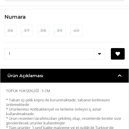
Numara
36
37
38
39
40
Ürün Açıklaması
TOPUK YÜKSEKLİĞİ : 5 CM
* Taban içi çelik köprü ile korunmaktadır, tabanın kırılmasını
önlemektedir.
* Ürünlerimiz Antibakteriyel ve terleme önleyici iç astar
kullanılmaktadır.
* Ürün resimleri tarafımızdan çekilmiş olup, resimlerde birebir size
gönderilecek ürünler kullanılmıştır.
* Tüm ürünler; 1.sınıf kalite malzeme ve el işçiliği ile Türkiye'de