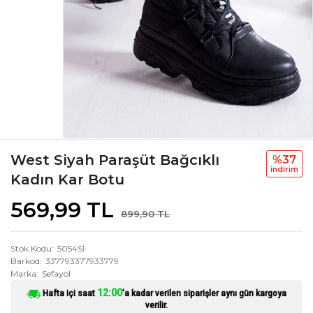
West Siyah Paraşüt Bağcıklı
%37
i̇ndi̇ri̇m
Kadın Kar Botu
569,99 TL
899,90 TL
Stok Kodu
5054Sİ
Barkod
337793377933779
Marka
Sefayol
12:00
Hafta içi saat
'a kadar verilen siparişler aynı gün kargoya
verilir.