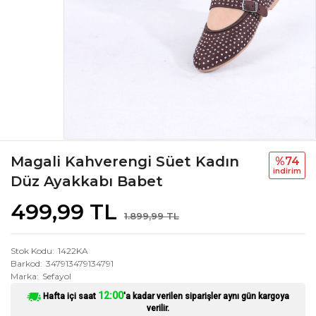
Magali Kahverengi Süet Kadın
%74
i̇ndi̇ri̇m
Düz Ayakkabı Babet
499,99 TL
1.899,99 TL
Stok Kodu
1422KA
Barkod
347913479134791
Marka
Sefayol
12:00
Hafta içi saat
'a kadar verilen siparişler aynı gün kargoya
verilir.