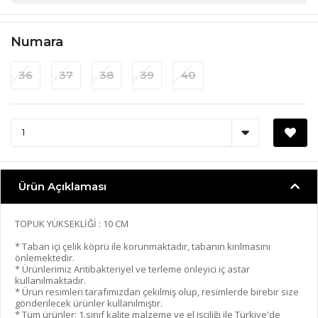
Numara
36
37
38
39
40
Ürün Açıklaması
TOPUK YÜKSEKLİĞİ : 10 CM
* Taban içi çelik köprü ile korunmaktadır, tabanın kırılmasını
önlemektedir.
* Ürünlerimiz Antibakteriyel ve terleme önleyici iç astar
kullanılmaktadır.
* Ürün resimleri tarafımızdan çekilmiş olup, resimlerde birebir size
gönderilecek ürünler kullanılmıştır.
* Tüm ürünler; 1.sınıf kalite malzeme ve el işçiliği ile Türkiye'de