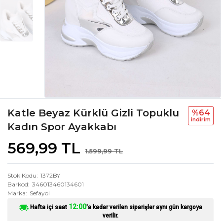
Katle Beyaz Kürklü Gizli Topuklu
%64
i̇ndi̇ri̇m
Kadın Spor Ayakkabı
569,99 TL
1.599,99 TL
Stok Kodu
1372BY
Barkod
346013460134601
Marka
Sefayol
12:00
Hafta içi saat
'a kadar verilen siparişler aynı gün kargoya
verilir.