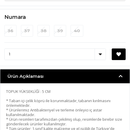
Numara
36
37
38
39
40
Ürün Açıklaması
TOPUK YÜKSEKLİĞİ : 5 CM
* Taban içi çelik köprü ile korunmaktadır, tabanın kırılmasını
önlemektedir.
* Ürünlerimiz Antibakteriyel ve terleme önleyici iç astar
kullanılmaktadır.
* Ürün resimleri tarafımızdan çekilmiş olup, resimlerde birebir size
gönderilecek ürünler kullanılmıştır.
* Tüm ürünler; 1.sınıf kalite malzeme ve el işçiliği ile Türkiye'de