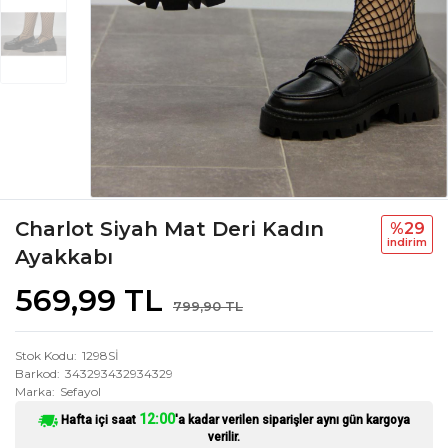
Charlot Siyah Mat Deri Kadın
%29
i̇ndi̇ri̇m
Ayakkabı
569,99 TL
799,90 TL
Stok Kodu
1298Sİ
Barkod
343293432934329
Marka
Sefayol
12:00
Hafta içi saat
'a kadar verilen siparişler aynı gün kargoya
verilir.