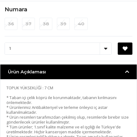
Numara
36
37
38
39
40
Ürün Açıklaması
TOPUK YÜKSEKLİĞİ : 7 CM
* Taban içi çelik köprü ile korunmaktadır, tabanın kırılmasını
önlemektedir.
* Ürünlerimiz Antibakteriyel ve terleme önleyici iç astar
kullanılmaktadır.
* Ürün resimleri tarafımızdan çekilmiş olup, resimlerde birebir size
gönderilecek ürünler kullanılmıştır.
* Tüm ürünler; 1.sınıf kalite malzeme ve el işçiliği ile Türkiye'de
üretilmektedir. Hiçbir kanserojen madde içermemektedir.
* Ürün resimleri telif hakkına sahiptir. Ticari amaçla kullananlar