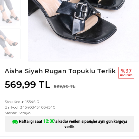
Aisha Siyah Rugan Topuklu Terlik
%37
i̇ndi̇ri̇m
569,99 TL
899,90 TL
Stok Kodu
1354SİR
Barkod
345403454034540
Marka
Sefayol
12:00
Hafta içi saat
'a kadar verilen siparişler aynı gün kargoya
verilir.