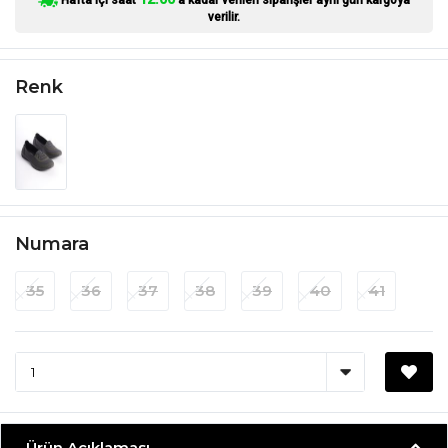
verilir.
Renk
Numara
35
36
37
38
39
40
41
Ürün Açıklaması