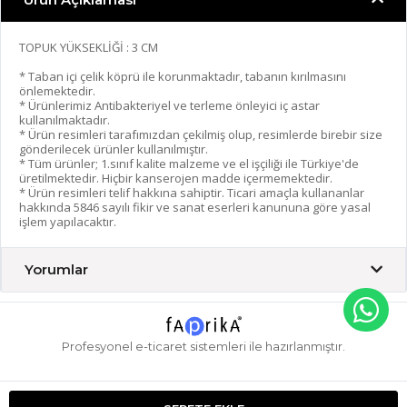
TOPUK YÜKSEKLİĞİ : 3 CM
* Taban içi çelik köprü ile korunmaktadır, tabanın kırılmasını
önlemektedir.
* Ürünlerimiz Antibakteriyel ve terleme önleyici iç astar
kullanılmaktadır.
* Ürün resimleri tarafımızdan çekilmiş olup, resimlerde birebir size
gönderilecek ürünler kullanılmıştır.
* Tüm ürünler; 1.sınıf kalite malzeme ve el işçiliği ile Türkiye'de
üretilmektedir. Hiçbir kanserojen madde içermemektedir.
* Ürün resimleri telif hakkına sahiptir. Ticari amaçla kullananlar
hakkında 5846 sayılı fikir ve sanat eserleri kanununa göre yasal
işlem yapılacaktır.
Yorumlar
Profesyonel
e-ticaret
sistemleri ile hazırlanmıştır.