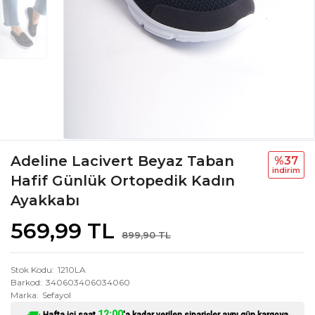
Adeline Lacivert Beyaz Taban
%37
i̇ndi̇ri̇m
Hafif Günlük Ortopedik Kadın
Ayakkabı
569,99 TL
899,90 TL
Stok Kodu
1210LA
Barkod
340603406034060
Marka
Sefayol
12:00
Hafta içi saat
'a kadar verilen siparişler aynı gün kargoya